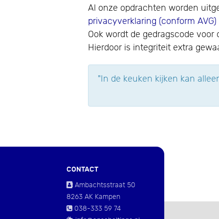
Al onze opdrachten worden uitg
privacyverklaring (conform AVG)
Ook wordt de gedragscode voor o
Hierdoor is integriteit extra gewa
"In de keuken kijken kan allee
CONTACT
Ambachtsstraat 50
8263 AK Kampen
038-333 59 74