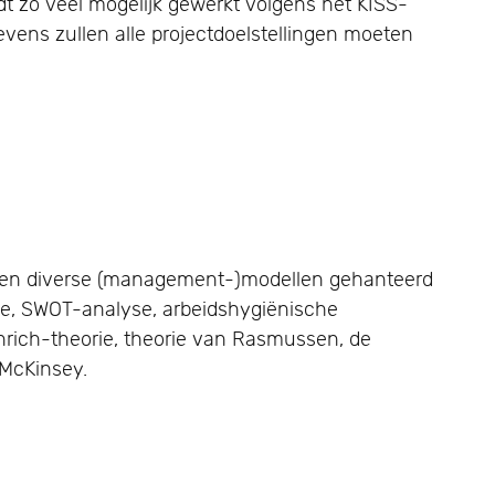
dt zo veel mogelijk gewerkt volgens het KISS-
Tevens zullen alle projectdoelstellingen moeten
cten diverse (management-)modellen gehanteerd
de, SWOT-analyse, arbeidshygiënische
inrich-theorie, theorie van Rasmussen, de
 McKinsey.